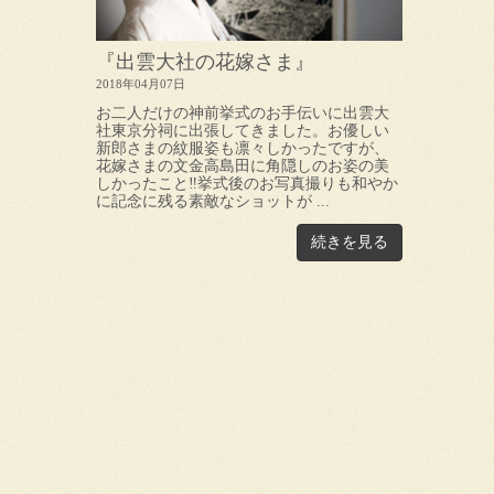
『出雲大社の花嫁さま』
2018年04月07日
お二人だけの神前挙式のお手伝いに出雲大
社東京分祠に出張してきました。お優しい
新郎さまの紋服姿も凛々しかったですが、
花嫁さまの文金高島田に角隠しのお姿の美
しかったこと‼挙式後のお写真撮りも和やか
に記念に残る素敵なショットが ...
続きを見る