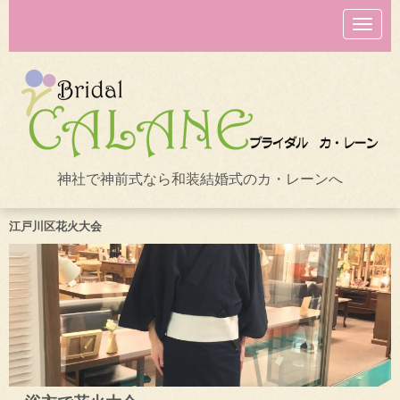
N
a
v
i
g
a
t
i
o
n
神社で神前式なら和装結婚式のカ・レーンへ
江戸川区花火大会