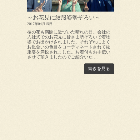
～お花見に紋服姿勢ぞろい～
2017年04月15日
桜の花も満開に近づいた晴れの日。会社の
入社式でのお花見に皆さま勢ぞろいで着物
姿でお出かけされました。それぞれによく
お似合いの色目をコーディネートされて紋
服姿を満悦されました。お着付もお手伝い
させて頂きましたのでご紹介いた ...
続きを見る