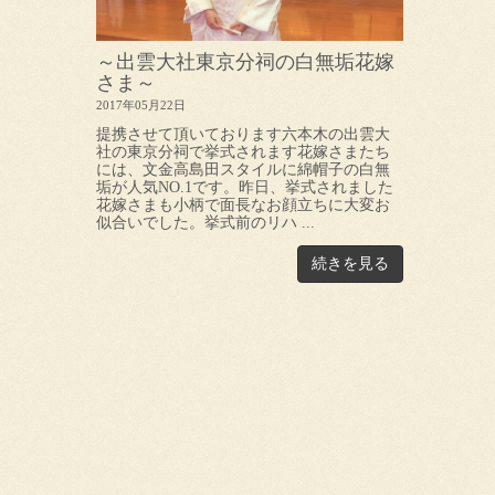
～出雲大社東京分祠の白無垢花嫁
さま～
2017年05月22日
提携させて頂いております六本木の出雲大
社の東京分祠で挙式されます花嫁さまたち
には、文金高島田スタイルに綿帽子の白無
垢が人気NO.1です。昨日、挙式されました
花嫁さまも小柄で面長なお顔立ちに大変お
似合いでした。挙式前のリハ ...
続きを見る