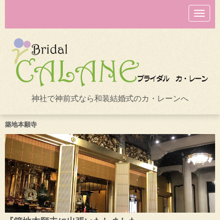
N
a
v
i
g
a
t
i
o
n
神社で神前式なら和装結婚式のカ・レーンへ
築地本願寺