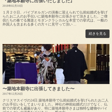
『築地本願寺に出張いたしました』
2018年02月10日
１月２０日、パイプオルガンの演奏に迎えられて仏前結婚式を挙げ
らたお二人のお手伝いに築地本願寺に出張させて頂きました。ご僧
侶たちの奏でる雅楽とモダンクラシカルな本堂での挙式は、一般の
外国人も含まれる多くの方々に見守って頂い ...
続きを見る
〜築地本願寺に出張してきました〜
2017年12月26日
クリスマスイヴの24日.築地本願寺で仏前結婚式を挙げられたお二人
のお手伝いをしてまいりました。神社の神前結婚式だけでなく、仏
前での挙式も威厳があり、特に築地本願寺さまは独特な建物やパイ