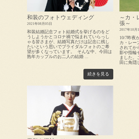
和装のフォトウェディング
～カ・
張～
2021年08月05日
2017年10月
和装結婚記念フォト結婚式を挙げるのをど
うしようかとコロナ禍で悩まれていらっし
10/7昨
ゃる皆さまが、結婚写真だけは記念に残し
カ・レー
たいという思いでブライダルフォトのご希
されてか
望が多くなっています。 そんな中、今回は
影や指輪
熟年カップルのお二人の結婚 ...
ました。
田に角隠し
続きを見る