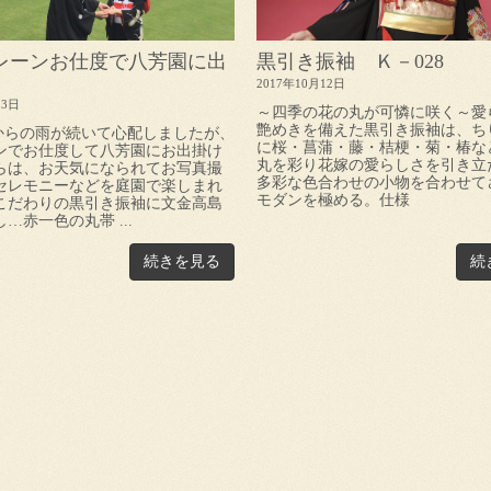
レーンお仕度で八芳園に出
黒引き振袖 Ｋ－028
2017年10月12日
13日
～四季の花の丸が可憐に咲く～愛
艶めきを備えた黒引き振袖は、ち
夜からの雨が続いて心配しましたが、
に桜・菖蒲・藤・桔梗・菊・椿な
ンでお仕度して八芳園にお出掛け
丸を彩り花嫁の愛らしさを引き立
らは、お天気になられてお写真撮
多彩な色合わせの小物を合わせて
セレモニーなどを庭園で楽しまれ
モダンを極める。仕様
こだわりの黒引き振袖に文金高島
…赤一色の丸帯 ...
続きを見る
続