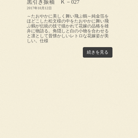
黒引き振袖 Ｋ－027
2017年10月12日
～たおやかに美しく舞い飛ぶ鶴～純金箔を
ほどこした松文様の中をたおやかに舞い飛
ぶ鶴が伝統の技で描かれて花嫁の品格を雄
弁に物語る。角隠しと白の小物を合わせる
と凛として昔懐かしいレトロな花嫁姿が美
しい。仕様
続きを見る