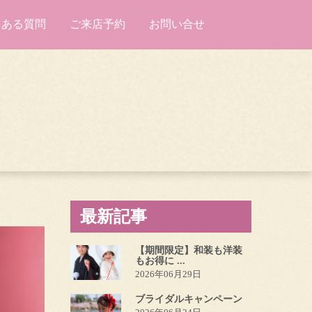
くある質問
ご来店予約
お問い合せ
最新記事
【期間限定】和装も洋装
もお得に ...
2026年06月29日
ブライダルキャンペーン