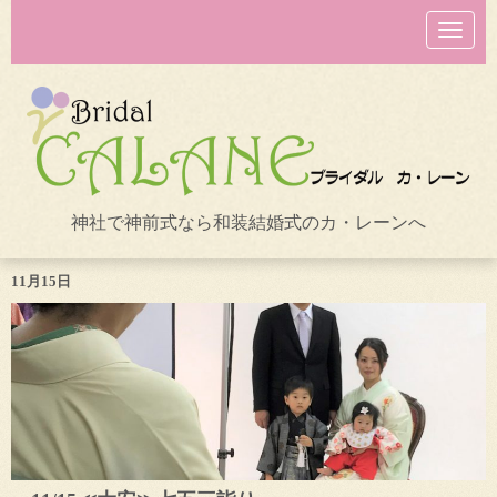
N
a
v
i
g
a
t
i
o
n
神社で神前式なら和装結婚式のカ・レーンへ
11月15日