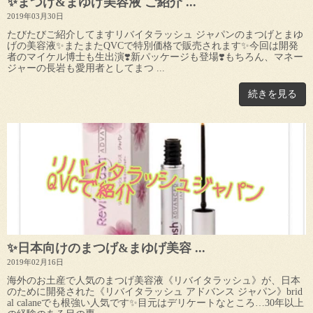
✨まつげ&まゆげ美容液 ご紹介 ...
2019年03月30日
たびたびご紹介してますリバイタラッシュ ジャパンのまつげとまゆ
げの美容液✨またまたQVCで特別価格で販売されます✨今回は開発
者のマイケル博士も生出演❣️新パッケージも登場❣️もちろん、マネー
ジャーの長岩も愛用者としてまつ ...
続きを見る
✨日本向けのまつげ&まゆげ美容 ...
2019年02月16日
海外のお土産で人気のまつげ美容液《リバイタラッシュ》が、日本
のために開発された《リバイタラッシュ アドバンス ジャパン》brid
al calaneでも根強い人気です✨目元はデリケートなところ…30年以上