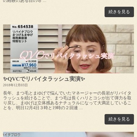
の経験のある目の専 ...
続きを見る
✨QVCでリバイタラッシュ実演✨
2018年12月03日
長年、まつ毛とまゆげで悩んでいたマネージャーの長岩がリバイタ
ラッシュを続けることで、まつ毛は長くハリとコシが出て弾力を取
り戻し、まゆげは立体感あるナチュラルになって大満足しているこ
とを、明日12月4日３時と19時の２回連 ...
続きを見る