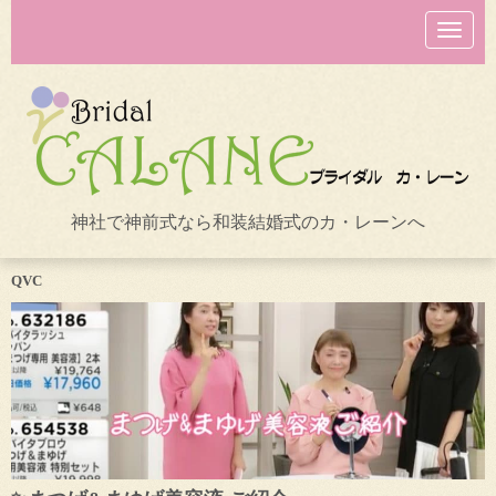
N
a
v
i
g
a
t
i
o
n
神社で神前式なら和装結婚式のカ・レーンへ
QVC