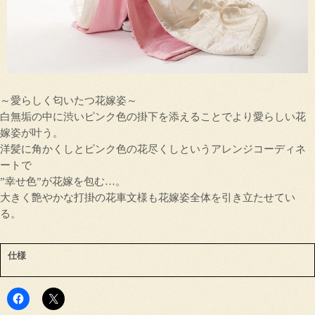
～愛らしく匂いたつ花嫁姿～
白無垢の中に渋いピンク色の掛下を添えることでより愛らしい花
嫁姿が叶う。
洋髪に角かくしとピンク色の花尽くしというアレンジコーディネ
ートで
”幸せ色”が花嫁を包む…。
大きく艶やかな打掛の花車文様も花嫁姿全体を引き立たせてい
る。
仕様