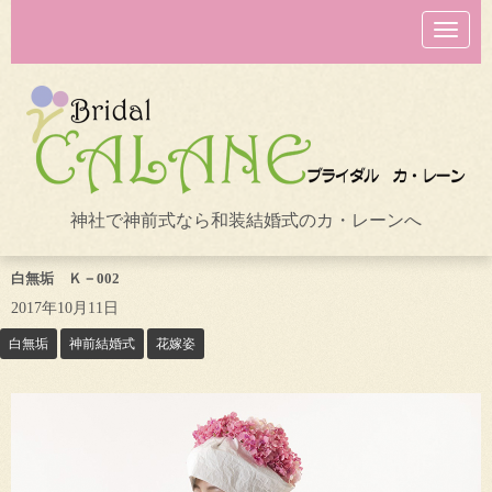
N
a
v
i
g
a
t
i
o
n
神社で神前式なら和装結婚式のカ・レーンへ
白無垢 Ｋ－002
2017年10月11日
白無垢
神前結婚式
花嫁姿