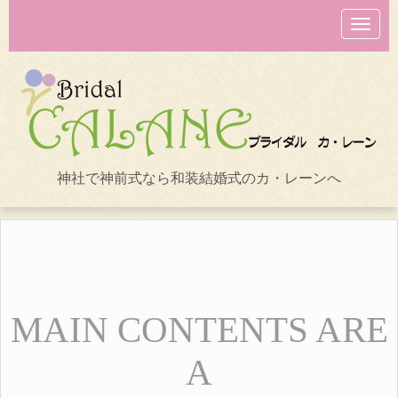
N
a
v
i
g
a
t
i
o
n
神社で神前式なら和装結婚式のカ・レーンへ
MAIN CONTENTS ARE
A