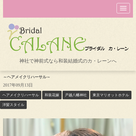
N
a
v
i
g
a
t
i
o
n
神社で神前式なら和装結婚式のカ・レーンへ
～ヘアメイクリハーサル～
2017年09月13日
ヘアメイクリハーサル
和装花嫁
戸越八幡神社
東京マリオットホテル
洋髪スタイル