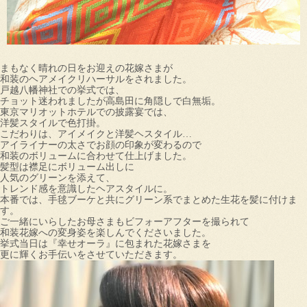
まもなく晴れの日をお迎えの花嫁さまが
和装のヘアメイクリハーサルをされました。
戸越八幡神社での挙式では、
チョット迷われましたが高島田に角隠しで白無垢。
東京マリオットホテルでの披露宴では、
洋髪スタイルで色打掛。
こだわりは、アイメイクと洋髪ヘスタイル…
アイライナーの太さでお顔の印象が変わるので
和装のボリュームに合わせて仕上げました。
髪型は襟足にボリューム出しに
人気のグリーンを添えて、
トレンド感を意識したヘアスタイルに。
本番では、手毬ブーケと共にグリーン系でまとめた生花を髪に付けま
す。
ご一緒にいらしたお母さまもビフォーアフターを撮られて
和装花嫁への変身姿を楽しんでくださいました。
挙式当日は『幸せオーラ』に包まれた花嫁さまを
更に輝くお手伝いをさせていただきます。