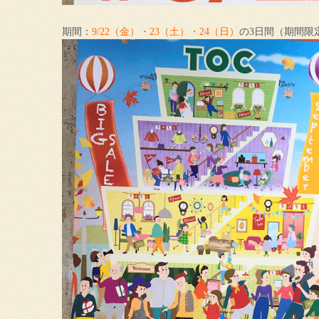
期間：
9/22（金）・23（土）・24（日）
の3日間（期間限