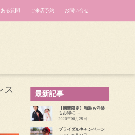
くある質問
ご来店予約
お問い合せ
レス
最新記事
【期間限定】和装も洋装
もお得に ...
2026年06月29日
ブライダルキャンペーン