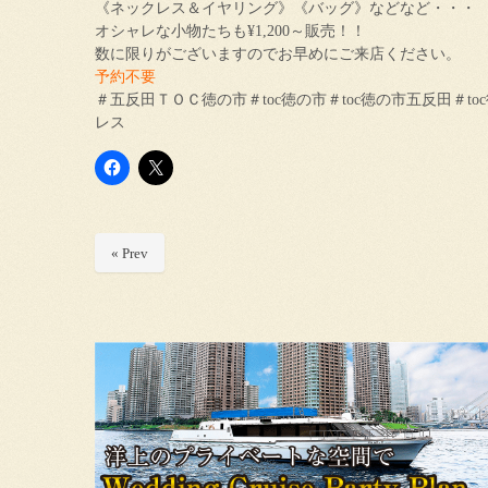
《ネックレス＆イヤリング》《バッグ》などなど・・・
オシャレな小物たちも¥1,200～販売！！
数に限りがございますのでお早めにご来店ください。
予約不要
＃五反田ＴＯＣ徳の市＃toc徳の市＃toc徳の市五反田＃t
レス
« Prev