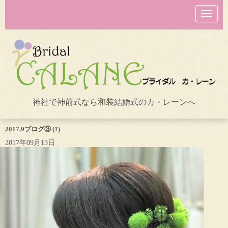
N
a
v
i
g
a
t
i
o
n
神社で神前式なら和装結婚式のカ・レーンへ
2017.9ブログ③ (1)
2017年09月13日