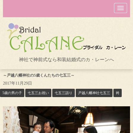
N
a
v
i
g
a
t
i
o
n
神社で神前式なら和装結婚式のカ・レーンへ
～戸越八幡神社の5歳くんたちの七五三～
2017年11月29日
5歳の男の子
七五三お祝い
七五三詣り
戸越八幡神社七五三
袴