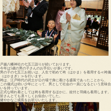
戸越八幡神社の七五三詣りが続いております。
今年は5歳の男の子さんのお手伝いが多いです。
男の子の七五三お祝いは、人生で初めて袴（はかま）を着用する≪袴儀
（はかまぎ）≫を行います。
袴は、江戸時代の武士が公の場で身に着ける盛装であったことから、
この儀式は幼い少年にとって、男として社会の一員になるという意味合
いを持っています。
正式な晴れ着としては袴を着用するほかに、紋付と羽織も着用します。
皆さんとても凛々しくお似合いでした。
健やかなご成長をお祈りいたします。