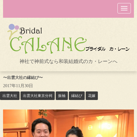
N
a
v
i
g
a
t
i
o
n
神社で神前式なら和装結婚式のカ・レーンへ
〜出雲大社の縁結び〜
2017年11月30日
出雲大社
出雲大社東京分祠
振袖
縁結び
花嫁