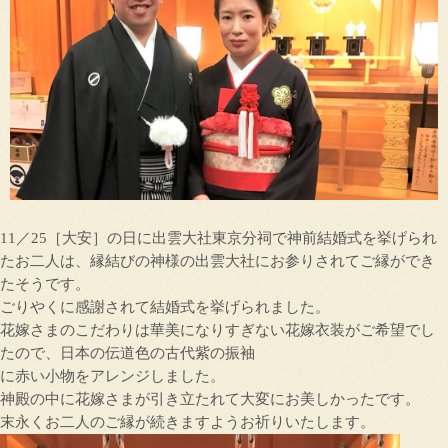
11／25［大安］の日に出雲大社東京分祠で神前結婚式を挙げられ
たお二人は、縁結びの神様の出雲大社にお参りされてご縁ができ
たそうです。
ごりやくに感謝されて結婚式を挙げられました。
花嫁さまのこだわりは華美になりすぎない花嫁衣装がご希望でし
たので、日本の伝道色の古代紫の振袖
に赤い小物をアレンジしました。
神殿の中に花嫁さまが引き立たれて大変にお美しかったです。
末永くお二人のご縁が続きますようお祈りいたします。