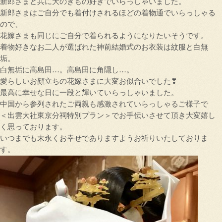
新郎さまと共に大のきもの好きでいらっしゃいました。
新郎さまはご自分でも着付けされるほどの着物通でいらっしゃる
ので、
花嫁さまも同じにご自分で着られるようになりたいそうです。
着物好きなお二人が選ばれた神前結婚式のお衣装は紋服と白無
垢。
白無垢に高島田…。高島田に角隠し…。
愛らしいお顔立ちの花嫁さまに大変お似合いでした❣
最高に幸せな日に一段と輝いていらっしゃいました。
中国から参列されたご両親も感激されていらっしゃるご様子で
＜出雲大社東京分祠特別プラン＞でお手伝いさせて頂き大変嬉し
く思っております。
いつまでも末永くお幸せでありますようお祈りいたしておりま
す。