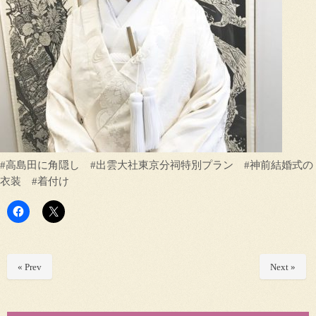
#高島田に角隠し #出雲大社東京分祠特別プラン #神前結婚式の
衣装 #着付け
« Prev
Next »