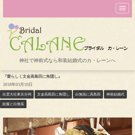
N
a
v
i
g
a
t
i
o
n
神社で神前式なら和装結婚式のカ・レーンへ
『愛らしく文金高島田に角隠し』
2018年03月10日
出雲大社東京分祠
文金高島田に角隠し
白無垢に高島田
神前結婚式
紋服と白無垢