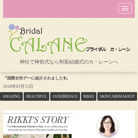
N
a
v
i
g
a
t
i
o
n
神社で神前式なら和装結婚式のカ・レーンへ
『国際女性デーに紹介されました❣️』
2018年03月11日
AMAZING
BEAUTIFUL
JANEIREDALE
RIKKI
SKINCAREMAKEUP