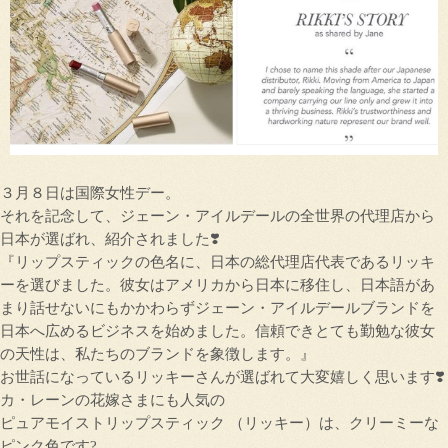
３月８日は国際女性デー。
それを記念して、ジェーン・アイルデールの全世界の代理店から
日本が選ばれ、紹介されました❣️
『リップスティックの色名に、日本の総代理店代表であるリッキ
ーを選びました。彼女はアメリカから日本に移住し、日本語があ
まり話せないにもかかわらずジェーン・アイルデールブランドを
日本へ広めるビジネスを始めました。信頼できとても勤勉な彼女
の天性は、私たちのブランドを象徴します。』
お世話になっているリッキーさんが選ばれて大変嬉しく思います❣️
カ・レーンの花嫁さまにも人気の
ピュアモイストリップスティック （リッキー）は、クリーミーな
ピンク色です?