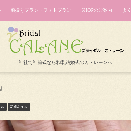
前撮りプラン・フォトプラン
SHOPのご案内
よ
神社で神前式なら和装結婚式のカ・レーンへ
』
イル
花嫁ネイル