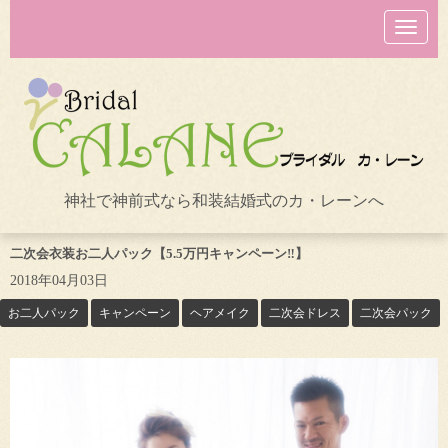
N
a
v
i
g
a
t
i
o
n
神社で神前式なら和装結婚式のカ・レーンへ
二次会衣装お二人パック【5.5万円キャンペーン‼】
2018年04月03日
お二人パック
キャンペーン
ヘアメイク
二次会ドレス
二次会パック