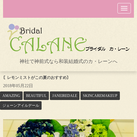
N
a
v
i
g
a
t
i
o
n
神社で神前式なら和装結婚式のカ・レーンへ
〘レモンミストがこの夏のおすすめ〙
2018年05月22日
AMAZING
BEAUTIFUL
JANEIREDALE
SKINCAREMAKEUP
ジェーンアイルデール