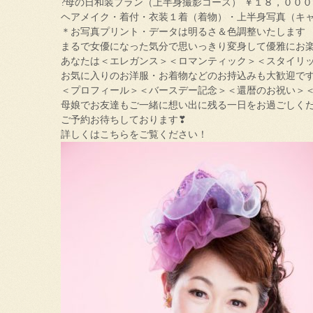
?母の日和装プラン（上半身撮影コース） ￥１８，００
ヘアメイク・着付・衣装１着（着物）・上半身写真（キ
＊お写真プリント・データは明るさ＆色調整いたします
まるで女優になった気分で思いっきり変身して優雅にお
あなたは＜エレガンス＞＜ロマンティック＞＜スタイリ
お気に入りのお洋服・お着物などのお持込みも大歓迎で
＜プロフィール＞＜バースデー記念＞＜還暦のお祝い＞
母娘でお友達もご一緒に想い出に残る一日をお過ごしく
ご予約お待ちしております❣
詳しくはこちらをご覧ください！