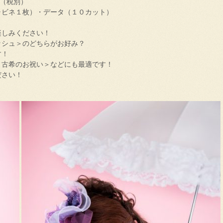
０（税別）
ャビネ１枚）・データ（１０カット）
楽しみください！
ッシュ＞のどちらがお好み？
す！
＜古希のお祝い＞などにも最適です！
ださい！