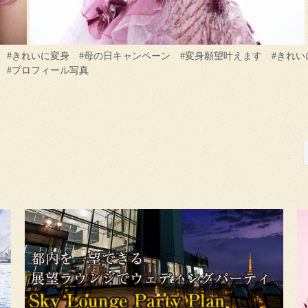
 #きれいに変身 #母の日キャンペーン #変身願望叶えます #きれい
 #プロフィール写真