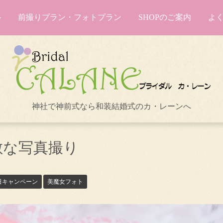
前撮りプラン・フォトプラン
SHOPのご案内
よ
神社で神前式なら和装結婚式のカ・レーンへ
敵な写真撮り
日キャンペーン
美魔女フォト