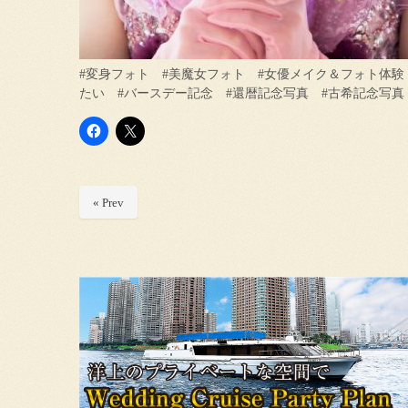
#変身フォト #美魔女フォト #女優メイク＆フォト体験
たい #バースデー記念 #還暦記念写真 #古希記念写真
« Prev