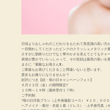
日頃よりおしゃれのこだわりをもたれて美意識の高い方
一目惚れしてくださったピンクのクラッシュメタリック
さすがに肌映りだけでなく華やかさを添えてとてもチャ
表情が豊かでいらっしゃって、その笑顔は最高の装いを
まさに『素敵なお母さん❣️』
ご家族もお喜びくださること間違いないと思います。
貴女もお撮りになりませんか？
好評につき【続・母の日キャンペーンフォト】
６月２２日（金）の期間限定‼
１０時～１９時（最終受付１７時）
ご予約制
?母の日洋装プラン（上半身撮影コース） ￥１５，００
ヘアメイク・着付・衣装１着（ドレス）・上半身写真（