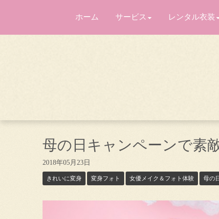
ホーム
サービス
レンタル衣装
母の日キャンペーンで素
2018年05月23日
きれいに変身
変身フォト
女優メイク＆フォト体験
母の