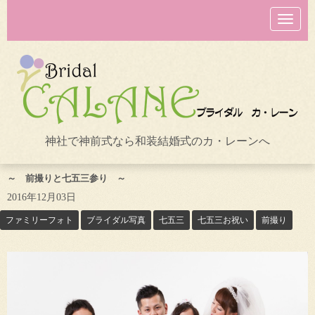
N
a
v
i
g
a
t
i
o
n
神社で神前式なら和装結婚式のカ・レーンへ
～ 前撮りと七五三参り ～
2016年12月03日
ファミリーフォト
ブライダル写真
七五三
七五三お祝い
前撮り