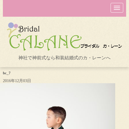
N
a
v
i
g
a
t
i
o
n
神社で神前式なら和装結婚式のカ・レーンへ
bc_7
2016年12月03日