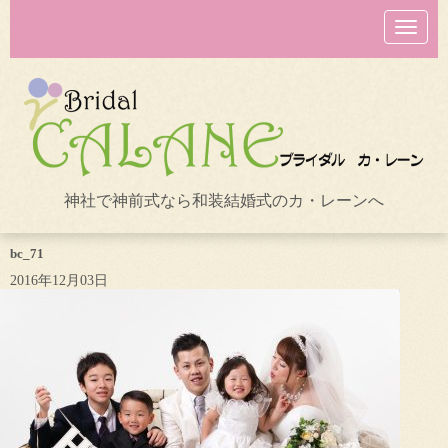
N
a
v
i
g
a
t
i
o
n
神社で神前式なら和装結婚式のカ・レーンへ
bc_71
2016年12月03日