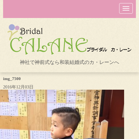
N
a
v
i
g
a
t
i
o
n
神社で神前式なら和装結婚式のカ・レーンへ
img_7500
2016年12月03日