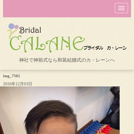
N
a
v
i
g
a
t
i
o
n
神社で神前式なら和装結婚式のカ・レーンへ
img_7502
2016年12月03日