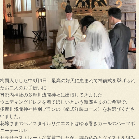
梅雨入りした中6月9日、最高の好天に恵まれて神前式を挙げられ
たお二人のお手伝いに
⛩都内神社の多摩川浅間神社に出張してきました。
ウェディングドレスを着てほしいという新郎さまのご希望で、
多摩川浅間神社特別プランの〈挙式洋装コース〉をお選びくださ
いました。
花嫁さまのヘアスタイルリクエストはゆる巻きカールのハーフポ
ニーテール✨
サラサラストレートな髪質でしたが、編み込みとツイストを組み