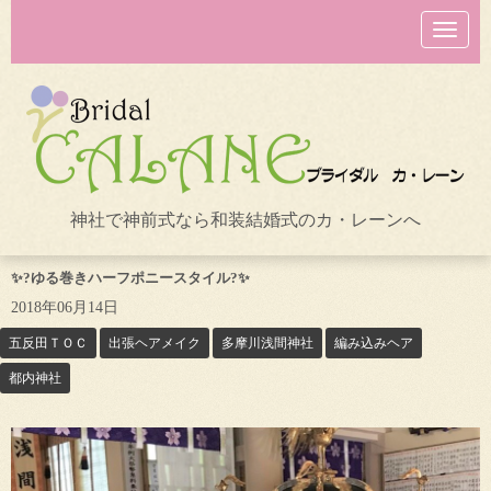
N
a
v
i
g
a
t
i
o
n
神社で神前式なら和装結婚式のカ・レーンへ
✨?ゆる巻きハーフポニースタイル?✨
2018年06月14日
五反田ＴＯＣ
出張ヘアメイク
多摩川浅間神社
編み込みヘア
都内神社