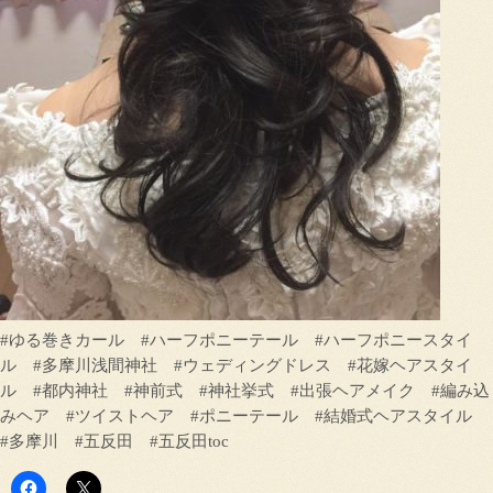
#ゆる巻きカール #ハーフポニーテール #ハーフポニースタイ
ル #多摩川浅間神社 #ウェディングドレス #花嫁ヘアスタイ
ル #都内神社 #神前式 #神社挙式 #出張ヘアメイク #編み込
みヘア #ツイストヘア #ポニーテール #結婚式ヘアスタイル
#多摩川 #五反田 #五反田toc