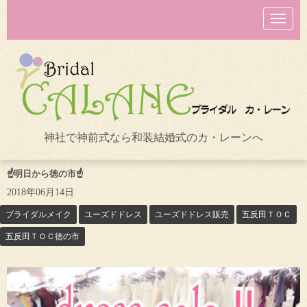
N
a
v
i
g
a
t
i
o
n
神社で神前式なら和装結婚式のカ・レーンへ
☝️明日から徳の市☝️
2018年06月14日
ブライダルメイク
ユーズドドレス
ユーズドドレス販売
五反田ＴＯＣ
五反田ＴＯＣ徳の市