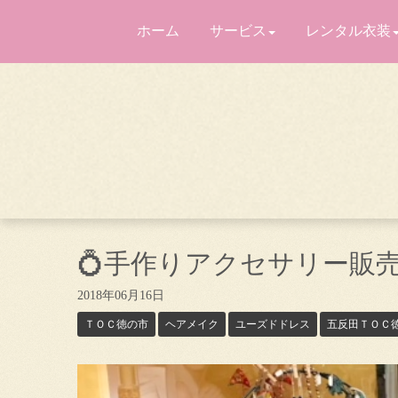
ホーム
サービス
レンタル衣装
💍手作りアクセサリー販売
2018年06月16日
ＴＯＣ徳の市
ヘアメイク
ユーズドドレス
五反田ＴＯＣ