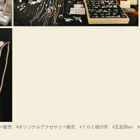
販売 #オリジナルアクセサリー販売 #ＴＯＣ徳の市 #五反田toc #五