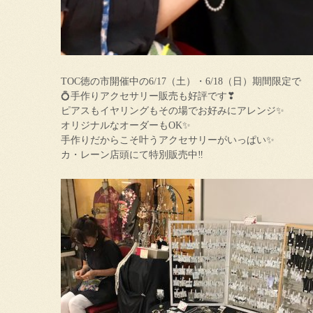
TOC徳の市開催中の6/17（土）・6/18（日）期間限定で
💍手作りアクセサリー販売も好評です❣
ピアスもイヤリングもその場でお好みにアレンジ✨
オリジナルなオーダーもOK✨
手作りだからこそ叶うアクセサリーがいっぱい✨
カ・レーン店頭にて特別販売中‼