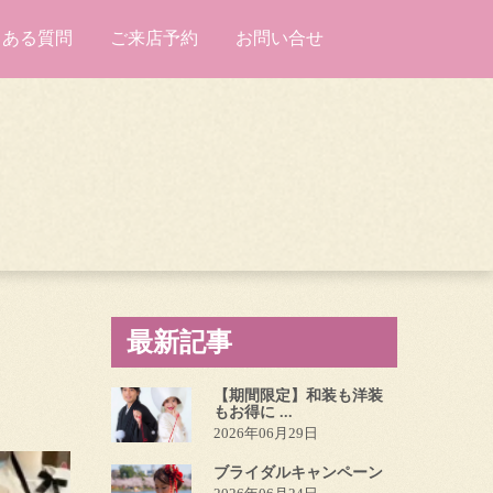
くある質問
ご来店予約
お問い合せ
最新記事
【期間限定】和装も洋装
もお得に ...
2026年06月29日
ブライダルキャンペーン