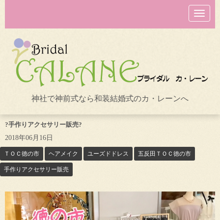
N
a
v
i
g
a
t
i
o
n
神社で神前式なら和装結婚式のカ・レーンへ
?手作りアクセサリー販売?
2018年06月16日
ＴＯＣ徳の市
ヘアメイク
ユーズドドレス
五反田ＴＯＣ徳の市
手作りアクセサリー販売