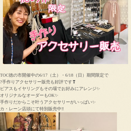
TOC徳の市開催中の6/17（土）・6/18（日）期間限定で
?手作りアクセサリー販売も好評です❣
ピアスもイヤリングもその場でお好みにアレンジ✨
オリジナルなオーダーもOK✨
手作りだからこそ叶うアクセサリーがいっぱい✨
カ・レーン店頭にて特別販売中‼