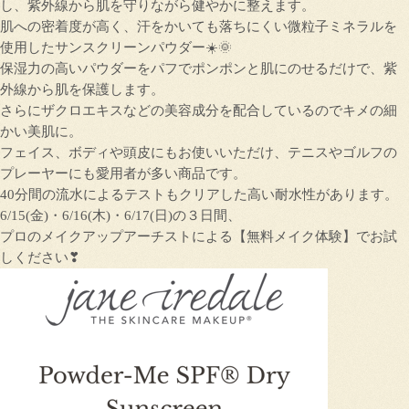
し、紫外線から肌を守りながら健やかに整えます。
肌への密着度が高く、汗をかいても落ちにくい微粒子ミネラルを
使用したサンスクリーンパウダー☀️🌞
保湿力の高いパウダーをパフでポンポンと肌にのせるだけで、紫
外線から肌を保護します。
さらにザクロエキスなどの美容成分を配合しているのでキメの細
かい美肌に。
フェイス、ボディや頭皮にもお使いいただけ、テニスやゴルフの
プレーヤーにも愛用者が多い商品です。
40分間の流水によるテストもクリアした高い耐水性があります。
6/15(金)・6/16(木)・6/17(日)の３日間、
プロのメイクアップアーチストによる【無料メイク体験】でお試
しください❣