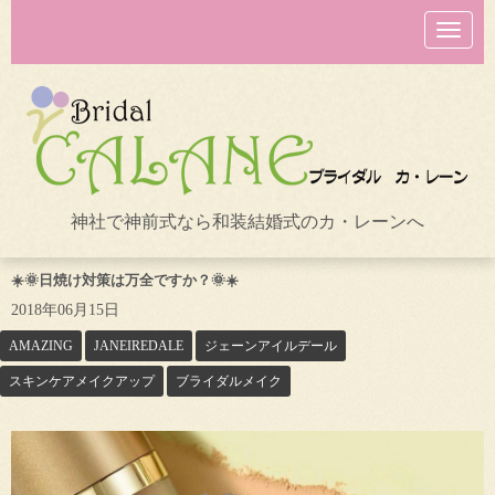
N
a
v
i
g
a
t
i
o
n
神社で神前式なら和装結婚式のカ・レーンへ
☀️🌞日焼け対策は万全ですか？🌞☀️
2018年06月15日
AMAZING
JANEIREDALE
ジェーンアイルデール
スキンケアメイクアップ
ブライダルメイク