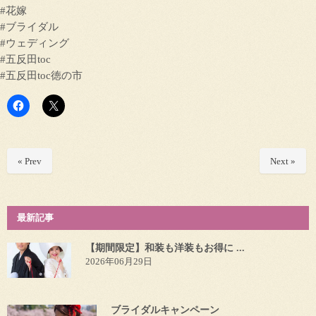
#花嫁
#ブライダル
#ウェディング
#五反田toc
#五反田toc徳の市
« Prev
Next »
最新記事
【期間限定】和装も洋装もお得に ...
2026年06月29日
ブライダルキャンペーン