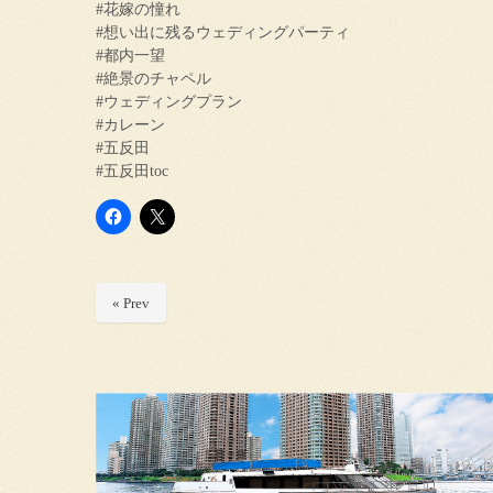
#花嫁の憧れ
#想い出に残るウェディングパーティ
#都内一望
#絶景のチャペル
#ウェディングプラン
#カレーン
#五反田
#五反田toc
« Prev