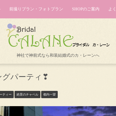
前撮りプラン・フォトプラン
SHOPのご案内
よ
神社で神前式なら和装結婚式のカ・レーンへ
ングパーティ❣
ーティー
絶景のチャペル
都内一望