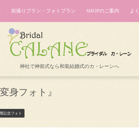
前撮りプラン・フォトプラン
SHOPのご案内
よ
神社で神前式なら和装結婚式のカ・レーンへ
な変身フォト』
暦記念フォト