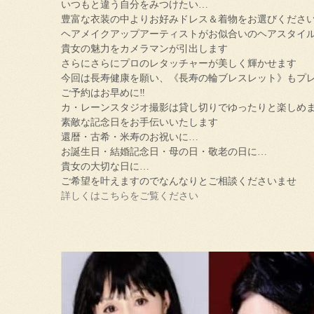
いつもと違う自分をみつけたい…
豊富な衣装の中よりお好みドレス＆着物をお選びくださ
ヘアメイクアップアーティストがお似合いのヘアスタイ
貴女の魅力をカメラマンが引出します
さらにさらにプロのレタッチャーが美しく輝かせます
今回は長寿健康を願い、《長寿の輪ブレスレット》もプ
ご予約はお早めに‼
カ・レーンスタジオ撮影は貸し切りでゆったりと楽しめ
素敵な記念日をお手伝いいたします
還暦・古希・米寿のお祝いに…
お誕生日・結婚記念日・母の日・敬老の日に…
貴女の大切な日に…
ご希望を叶えますのでなんなりとご相談くださいませ
詳しくはこちらをご覧ください