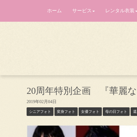
ホーム
サービス
レンタル衣装
20周年特別企画 『華麗
2019年02月04日
シニアフォト
変身フォト
女優フォト
母の日フォト
還