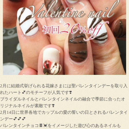
2月に結婚式挙げられる花嫁さまには聖バレンタインデーを取り入
れたハート💕のモチーフが人気です❣️
ブライダルネイルとバレンタインネイルの融合で季節に合ったオ
リジナルネイルが素敵です❣️
2月14日に世界各地でカップルの愛の誓いの日とされるバレンタイ
ンデー💕💕💕
バレンタインチョコ🍫💓をイメージした遊び心のあるネイルも