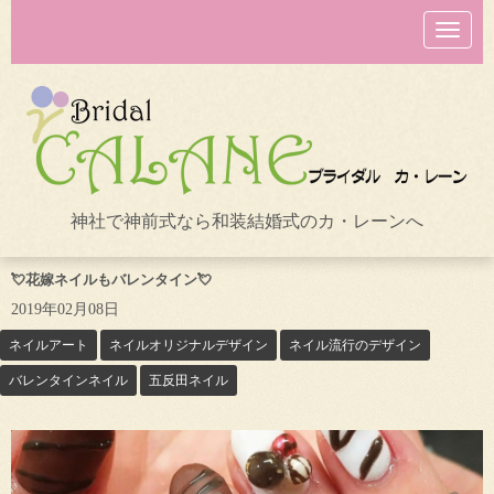
N
a
v
i
g
a
t
i
o
n
神社で神前式なら和装結婚式のカ・レーンへ
💘花嫁ネイルもバレンタイン💘
2019年02月08日
ネイルアート
ネイルオリジナルデザイン
ネイル流行のデザイン
バレンタインネイル
五反田ネイル