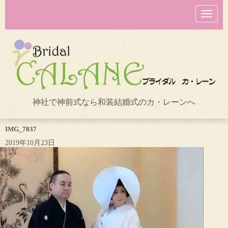
N
a
v
i
g
a
t
i
o
n
神社で神前式なら和装結婚式のカ・レーンへ
IMG_7837
2019年10月23日