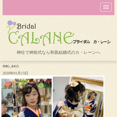
N
a
v
i
g
a
t
i
o
n
神社で神前式なら和装結婚式のカ・レーンへ
IMG_0415
2020年01月13日