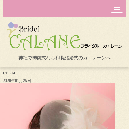
N
a
v
i
g
a
t
i
o
n
神社で神前式なら和装結婚式のカ・レーンへ
DT_-14
2020年01月25日