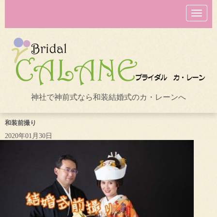
N
a
v
i
g
a
t
i
o
n
神社で神前式なら和装結婚式のカ・レーンへ
和装前撮り
2020年01月30日