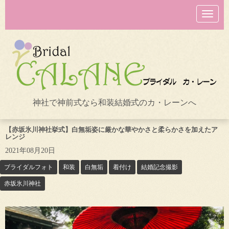
N
a
v
i
g
a
t
i
o
n
神社で神前式なら和装結婚式のカ・レーンへ
【赤坂氷川神社挙式】白無垢姿に厳かな華やかさと柔らかさを加えたア
レンジ
2021年08月20日
ブライダルフォト
和装
白無垢
着付け
結婚記念撮影
赤坂氷川神社