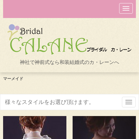
N
a
v
i
g
a
t
i
o
n
神社で神前式なら和装結婚式のカ・レーンへ
マーメイド
様々なスタイルをお選び頂けます。
N
a
v
i
g
a
t
i