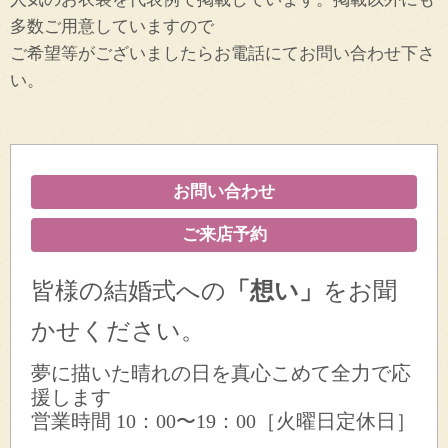
o
n
多数ご用意していますので
ご希望等がございましたらお電話にてお問い合わせ下さ
い。
お問い合わせ
ご来店予約
皆様の結婚式への
「想い」
をお聞
かせください。
夢に描いた晴れの日を真心こめて全力で応
援します
営業時間 10：00〜19：00［火曜日定休日］