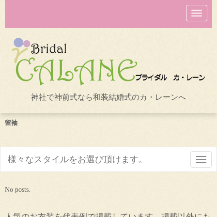
N
a
v
i
g
a
t
i
o
n
神社で神前式なら和装結婚式のカ・レーンへ
留袖
様々なスタイルをお選び頂けます。
N
a
v
i
No posts.
g
a
t
i
人気のお衣装を代表例で掲載しています。掲載以外にも