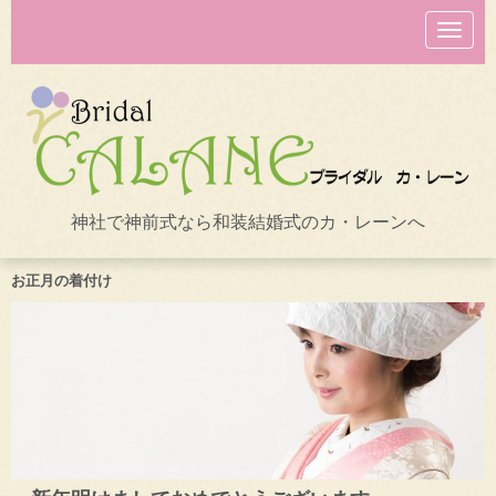
N
a
v
i
g
a
t
i
o
n
神社で神前式なら和装結婚式のカ・レーンへ
お正月の着付け