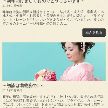
～新年明けましておめでとうございます～
2018年01月01日
昨年は大勢の新郎＆新婦さまと共に、結婚式・成人式・卒業式・1/2
成人式・七五三・お宮参り・各記念日をお迎えの皆さま、ブライダ
ル カ・レーンをご利用いただきありがとうございました。多くの
皆さまのホームページ掲載へのご協力の ...
続きを見る
～初詣は着物姿で‼～
2017年12月31日
新年の初詣に着物姿がおすすめです。神社やお寺に参拝される初詣
には和服の晴れ着姿でお出かけください。ブライダル カ・レーン
では1/1（月）～1/7（日）お正月7日間は≪お正月限定着付け無料キ