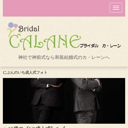
N
a
v
i
g
a
t
i
o
n
神社で神前式なら和装結婚式のカ・レーンへ
にぶんのいち成人式フォト