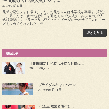
〜10歳の《1/2成人式》&《 ...
2017年04月29日
兄弟で記念フォト撮りました。お兄ちゃんは小学校を卒業する記念
に。弟くんは10歳のお誕生日を迎えて1/2成人式(にぶんのいち成人
式)を記念に。ブラック&ホワイトのイメージに合わせて二人がポー
ズを決めてくれました。弟 ...
続きを見る
最新記事
【期間限定】和装も洋装もお得に ...
2026年06月29日
ブライダルキャンペーン
2026年06月24日
七五三 衣裳＆着付& ...