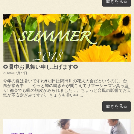
続きを見る
🌻暑中お見舞い申し上げます🌻
2018年07月27日
今年の夏は暑いですね❣️明日は隅田川の花火大会だというのに、台
風が接近中…。やっと蝉の鳴き声が聞こえてサマーシーズン真っ盛
り‼都会でも蝉の脱皮がみられました…。ちょっと台風の影響でお天
気が不安定ぎみですが、きょうも暑い中 ...
続きを見る