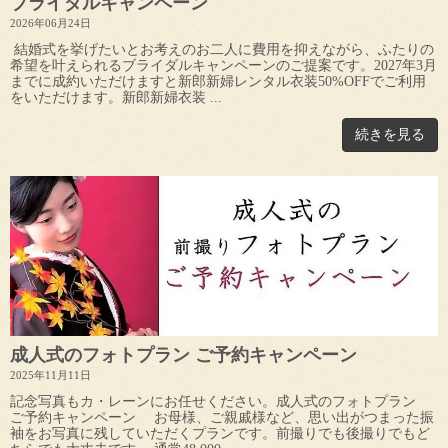
ブライダルキャンペーン
2026年06月24日
結婚式を挙げたいとお考えのお二人に費用を抑えながら、ふたりの
希望を叶えられるブライダルキャンペーンのご提案です。2027年3月
までに成約いただけますと新郎新婦レンタル衣装50%OFFでご利用
をいただけます。新郎新婦衣装 ...
続きを見る
成人式のフォトプラン ご予約キャンペーン
2025年11月11日
記念写真もカ・レーンにお任せください。成人式のフォトプラン
ご予約キャンペーン お母様、ご親戚様など、思い出がつまった振
袖をお写真に残していただくプランです。前撮りでも後撮りでもど