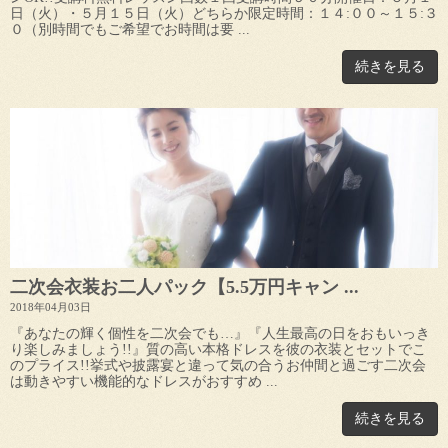
日（火）・５月１５日（火）どちらか限定時間：１４:００～１５:３
０（別時間でもご希望でお時間は要 ...
続きを見る
二次会衣装お二人パック【5.5万円キャン ...
2018年04月03日
『あなたの輝く個性を二次会でも…』『人生最高の日をおもいっき
り楽しみましょう!!』質の高い本格ドレスを彼の衣装とセットでこ
のプライス!!挙式や披露宴と違って気の合うお仲間と過ごす二次会
は動きやすい機能的なドレスがおすすめ ...
続きを見る