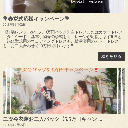
💐春挙式応援キャンペーン💐
2018年11月02日
《洋装レンタルお二人10万円パック》白ドレスまたはカラードレス
＋タキシード＋基本小物春の挙式をカ・レーンが応援します❣️彼と
一緒に挙式用のウェディングドレスも…披露宴用のカラードレス
も…お二人合わせて10万円で叶います‼ ...
続きを見る
二次会衣装お二人パック【5.5万円キャン ...
2018年10月05日