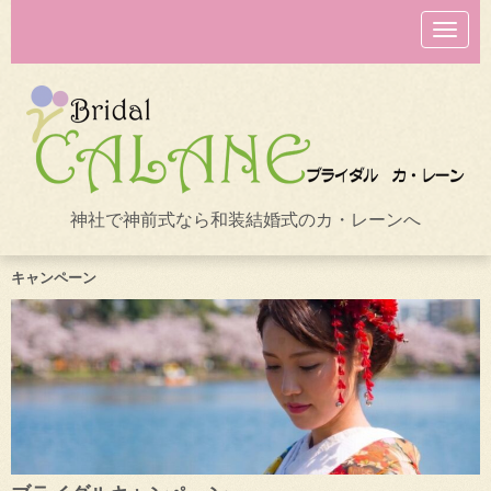
N
a
v
i
g
a
t
i
o
n
神社で神前式なら和装結婚式のカ・レーンへ
キャンペーン