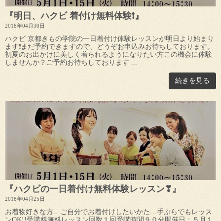
『明日、ハクビ 着付け無料体験❗️』
2018年04月30日
ハクビ 京都きもの学院の一日着付け体験レッスンが明日より始まり
ます❗まだ予約できますので、どうぞお申込みお待ちしております。
初夏のお出かけに美しく着られるようになりたい方この機会に体験
しませんか？ご予約お待ちしております ...
続きを見る
『ハクビの一日着付け無料体験レッスン❣』
2018年04月25日
お着物好きな方…ご自分でお着付けしたいかた…手ぶらでもレッス
ンOK!!受講料無料レッスン回数１回受講時間９０分開催日：５月１