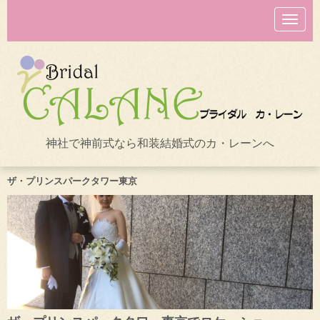
N
a
v
i
g
a
t
i
o
n
神社で神前式なら和装結婚式のカ・レーンへ
ザ・プリンスパークタワー東京