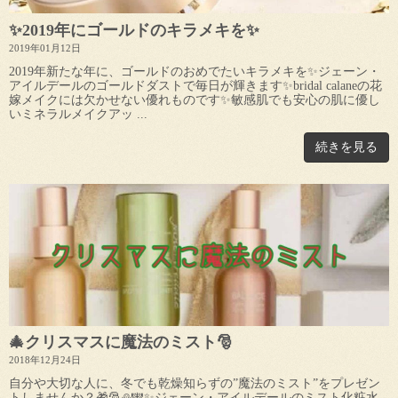
✨2019年にゴールドのキラメキを✨
2019年01月12日
2019年新たな年に、ゴールドのおめでたいキラメキを✨ジェーン・
アイルデールのゴールドダストで毎日が輝きます✨bridal calaneの花
嫁メイクには欠かせない優れものです✨敏感肌でも安心の肌に優し
いミネラルメイクアッ ...
続きを見る
🎄クリスマスに魔法のミスト🎅
2018年12月24日
自分や大切な人に、冬でも乾燥知らずの”魔法のミスト”をプレゼン
トしませんか？🎁🎅⛄️🕎✨ジェーン・アイルデールのミスト化粧水