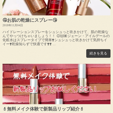
🤤お肌の乾燥にスプレー😘
2018年11月04日
ハイドレーションスプレーをシュシュっと吹きかけて、肌の乾燥な
んてやっつけちゃいましょう！！ 😉🙌🏽ジェーン・アイルデールの
化粧水はスプレータイプで簡単❣️シュシュっと吹きかけて気持ちイ
イー❣️乾燥知らずで快適です❣️❣️ ...
続きを見る
💄無料メイク体験で新製品リップ紹介💄