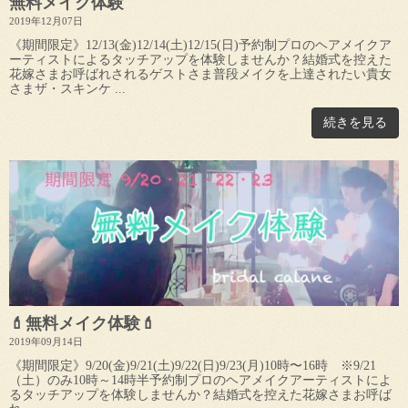
無料メイク体験
2019年12月07日
《期間限定》12/13(金)12/14(土)12/15(日)予約制プロのヘアメイクア
ーティストによるタッチアップを体験しませんか？結婚式を控えた
花嫁さまお呼ばれされるゲストさま普段メイクを上達されたい貴女
さまザ・スキンケ ...
続きを見る
💄無料メイク体験💄
2019年09月14日
《期間限定》9/20(金)9/21(土)9/22(日)9/23(月)10時〜16時 ※9/21
（土）のみ10時～14時半予約制プロのヘアメイクアーティストによ
るタッチアップを体験しませんか？結婚式を控えた花嫁さまお呼ば