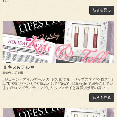
れ ...
続きを見る
💄キス&テル💋
2019年01月18日
#ジェーン・アイルデール の[キス & テル（リップステイ/グロス）]
は”KISSにぴったり”の商品として#NewYorkLifestyle で紹介されてい
ます😘ロングラスティングなリップステイと高保湿効果の高い ...
続きを見る