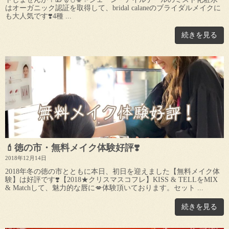
はオーガニック認証を取得して、bridal calaneのブライダルメイクに
も大人気です❣️4種 ...
続きを見る
💄徳の市・無料メイク体験好評❣️
2018年12月14日
2018年冬の徳の市とともに本日、初日を迎えました【無料メイク体
験】は好評です❣️【2018★クリスマスコフレ】KISS & TELLをMIX
& Matchして、魅力的な唇に💋体験頂いております。セット ...
続きを見る