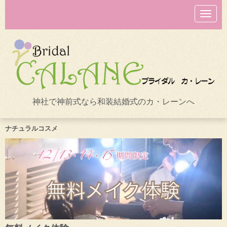
N
a
v
i
g
a
t
i
o
n
神社で神前式なら和装結婚式のカ・レーンへ
ナチュラルコスメ