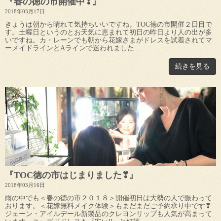
『春の徳の市開催中❣』
2018年03月17日
きょうは朝から晴れて気持ちいいですね。TOC徳の市開催２日目で
す。土曜日というのとお天気に恵まれて初日の昨日より人の出が多
いですね。カ・レーンでも朝から花嫁さまがドレスを試着されてマ
ーメイドラインとAラインで迷われました ...
続きを見る
『TOC徳の市はじまりました❣』
2018年03月16日
雨の中でも＜春の徳の市２０１８＞開催初日は大勢の人で賑わって
おります。＜花嫁無料メイク体験＞もまだまだご予約承り中です❣
ジェーン・アイルデール新製品のクレヨンリップも人気が高まって