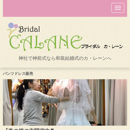
N
a
v
i
g
a
t
i
o
n
神社で神前式なら和装結婚式のカ・レーンへ
パンツドレス販売