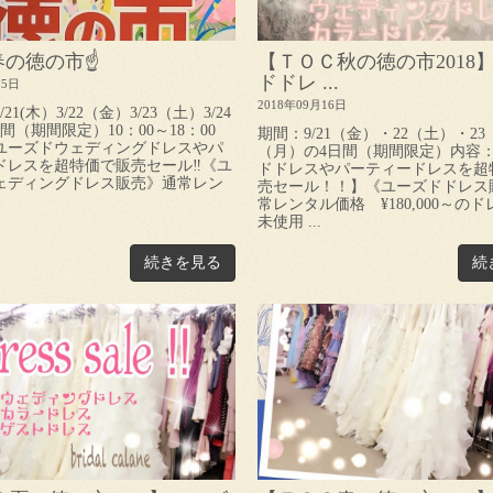
9春の徳の市☝️
【ＴＯＣ秋の徳の市2018
ドドレ ...
15日
2018年09月16日
21(木）3/22（金）3/23（土）3/24
間（期間限定）10：00～18：00
期間：9/21（金）・22（土）・23
ユーズドウェディングドレスやパ
（月）の4日間（期間限定）内容
ドレスを超特価で販売セール‼《ユ
ドドレスやパーティードレスを超
ェディングドレス販売》通常レン
売セール！！】《ユーズドドレス
常レンタル価格 ¥180,000～の
未使用 ...
続きを見る
続