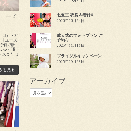
2026年06月24日
七五三 衣裳＆着付& ...
】ユーズ
2026年06月24日
（日）・24
成人式のフォトプラン ご
予約キ ...
：【ユーズ
特価で販
2025年11月11日
販売》通
ドレスまたは
ブライダルキャンペーン
2025年09月28日
きを見る
アーカイブ