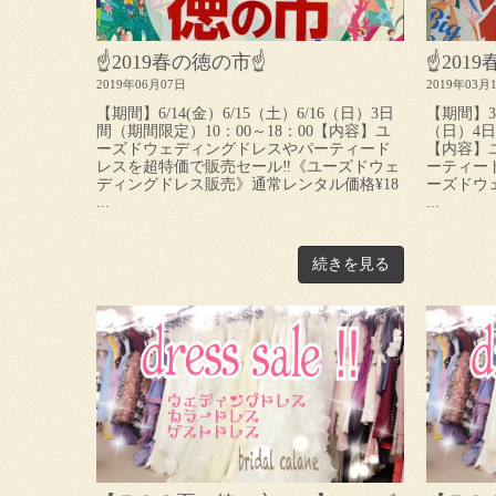
☝️2019春の徳の市☝️
☝️201
2019年06月07日
2019年03月
【期間】6/14(金）6/15（土）6/16（日）3日
【期間】3/
間（期間限定）10：00～18：00【内容】ユ
（日）4日
ーズドウェディングドレスやパーティード
【内容】
レスを超特価で販売セール‼《ユーズドウェ
ーティー
ディングドレス販売》通常レンタル価格¥18
ーズドウ
...
...
続きを見る