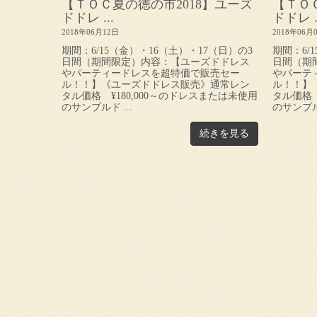
【ＴＯＣ夏の徳の市2018】ユーズ
【ＴＯ
ドドレ ...
ドドレ ..
2018年06月12日
2018年06月
期間：6/15（金）・16（土）・17（日）の3
期間：6/
日間（期間限定）内容：【ユーズドドレス
日間（期
やパーティードレスを超特価で販売セー
やパーテ
ル！！】《ユーズドドレス販売》通常レン
ル！！】
タル価格 ¥180,000～のドレスまたは未使用
タル価格 
のサンプルド ...
のサンプルド
続きを見る