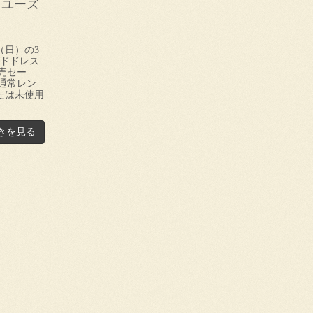
】ユーズ
（日）の3
ズドドレス
売セー
通常レン
または未使用
きを見る