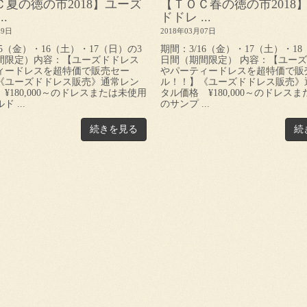
Ｃ夏の徳の市2018】ユーズ
【ＴＯＣ春の徳の市2018
.
ドドレ ...
09日
2018年03月07日
15（金）・16（土）・17（日）の3
期間：3/16（金）・17（土）・18
間限定）内容：【ユーズドドレス
日間（期間限定） 内容：【ユー
ィードレスを超特価で販売セー
やパーティードレスを超特価で販
《ユーズドドレス販売》通常レン
ル！！】《ユーズドドレス販売》
¥180,000～のドレスまたは未使用
タル価格 ¥180,000～のドレス
 ...
のサンプ ...
続きを見る
続