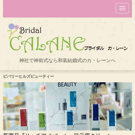
N
a
v
i
g
a
t
i
o
n
神社で神前式なら和装結婚式のカ・レーンへ
ビバリーヒルズビューティー