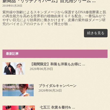
新商品『リッチアイバーム』目元用クリーム ...
2018年01月28日
紫外線や加齢によるスキンダメージから保護するDNA修復酵素と肌
の再生能力を高める世界初の植物由来ＥＧＦを配合。一番悩みがで
やすい目元により効果的に働きかけます。皮膚の紫外線ダメージ研
究のパイオニアのロナルド・モイ博士が独 ...
続きを見る
最新記事
【期間限定】和装も洋装もお得に ...
2026年06月29日
ブライダルキャンペーン
2026年06月24日
七五三 衣裳＆着付& ...