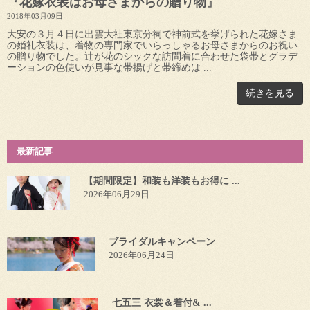
『花嫁衣装はお母さまからの贈り物』
2018年03月09日
大安の３月４日に出雲大社東京分祠で神前式を挙げられた花嫁さま
の婚礼衣装は、着物の専門家でいらっしゃるお母さまからのお祝い
の贈り物でした。辻が花のシックな訪問着に合わせた袋帯とグラデ
ーションの色使いが見事な帯揚げと帯締めは ...
続きを見る
最新記事
【期間限定】和装も洋装もお得に ...
2026年06月29日
ブライダルキャンペーン
2026年06月24日
七五三 衣裳＆着付& ...