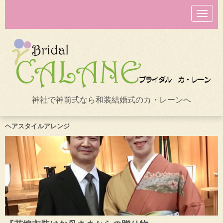
N
a
v
i
g
a
t
i
o
n
神社で神前式なら和装結婚式のカ・レーンへ
ヘアスタイルアレンジ